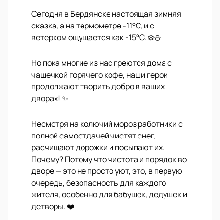
Сегодня в Бердянске настоящая зимняя
сказка, а на термометре -11°С, и с
ветерком ощущается как -15°С. ❄️⛄️
Но пока многие из нас греются дома с
чашечкой горячего кофе, наши герои
продолжают творить добро в ваших
дворах! ✨
Несмотря на колючий мороз работники с
полной самоотдачей чистят снег,
расчищают дорожки и посыпают их.
Почему? Потому что чистота и порядок во
дворе — это не просто уют, это, в первую
очередь, безопасность для каждого
жителя, особенно для бабушек, дедушек и
детворы. ❤️