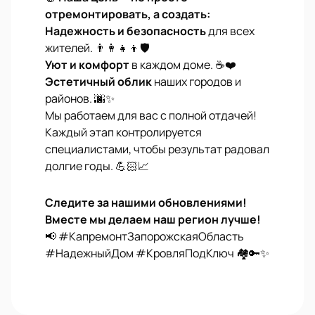
отремонтировать, а создать:
Надежность и безопасность
для всех
жителей. 👨‍👩‍👧‍👦🛡️
Уют и комфорт
в каждом доме. ☕❤️
Эстетичный облик
наших городов и
районов. 🌆✨
Мы работаем для вас с полной отдачей!
Каждый этап контролируется
специалистами, чтобы результат радовал
долгие годы. 💪🏻📈
Следите за нашими обновлениями!
Вместе мы делаем наш регион лучше!
📢 #КапремонтЗапорожскаяОбласть
#НадежныйДом #КровляПодКлюч 🏘️🔑✨